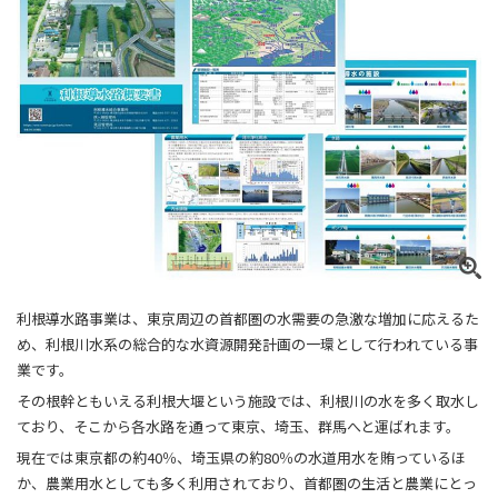
利根導水路事業は、東京周辺の首都圏の水需要の急激な増加に応えるた
め、利根川水系の総合的な水資源開発計画の一環として行われている事
業です。
その根幹ともいえる利根大堰という施設では、利根川の水を多く取水し
ており、そこから各水路を通って東京、埼玉、群馬へと運ばれます。
現在では東京都の約40％、埼玉県の約80％の水道用水を賄っているほ
か、農業用水としても多く利用されており、首都圏の生活と農業にとっ