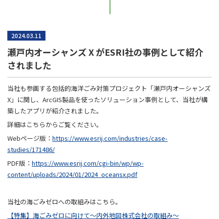
2024.03.11
瀬戸内オーシャンズ X がESRI社の事例として紹介
されました
当社も参画する包括的海洋ごみ対策プロジェクト「瀬戸内オーシャンズ
X」に関し、ArcGIS製品を使ったソリューション事例として、当社が構
築したアプリが紹介されました。
詳細はこちらからご覧ください。
Webページ版：
https://www.esrij.com/industries/case-
studies/171486/
PDF版：
https://www.esrij.com/cgi-bin/wp/wp-
content/uploads/2024/01/2024_oceansx.pdf
当社の海ごみゼロへの取組みはこちら。
【特集】海ごみゼロに向けて～内外地図株式会社の取組み～